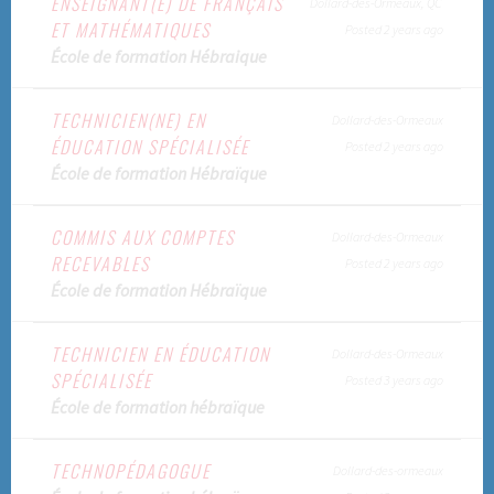
ENSEIGNANT(E) DE FRANÇAIS
Dollard-des-Ormeaux, QC
ET MATHÉMATIQUES
Posted 2 years ago
École de formation Hébraique
TECHNICIEN(NE) EN
Dollard-des-Ormeaux
ÉDUCATION SPÉCIALISÉE
Posted 2 years ago
École de formation Hébraïque
COMMIS AUX COMPTES
Dollard-des-Ormeaux
RECEVABLES
Posted 2 years ago
École de formation Hébraïque
TECHNICIEN EN ÉDUCATION
Dollard-des-Ormeaux
SPÉCIALISÉE
Posted 3 years ago
École de formation hébraïque
TECHNOPÉDAGOGUE
Dollard-des-ormeaux