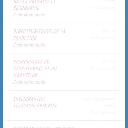
JUIVES PRIMAIRE ET
Laurent
SECONDAIRE
Posted 1 year ago
École Maïmonide
DIRECTEUR(TRICE) DE LA
Montréal
FONDATION
Posted 1 year ago
École Maïmonide
RESPONSABLE DU
Montréal
RECRUTEMENT ET DU
Posted 1 year ago
MARKETING
École Maimonide
ENSEIGNANT(E)
Dollard-des-Ormeaux,,
TITULAIRE PRIMAIRE
Québec
Posted 1 year ago