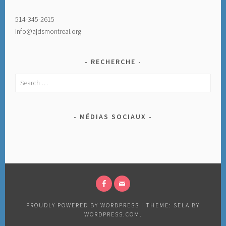
514-345-2615
info@ajdsmontreal.org
RECHERCHE
Search
for:
MÉDIAS SOCIAUX
FACEBOOK
EMAIL
PROUDLY POWERED BY WORDPRESS
|
THEME: SELA BY
WORDPRESS.COM
.