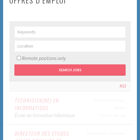
OFFRES D’EMPLOI
Remote positions only
RSS
TECHNICIEN(NE) EN
Dollard-des-Ormeaux,
INFORMATIQUE
Quebec
École de formation hébraïque
Posted 1 year ago
DIRECTEUR DES ÉTUDES
Cote Saint-Luc / Ville Saint-